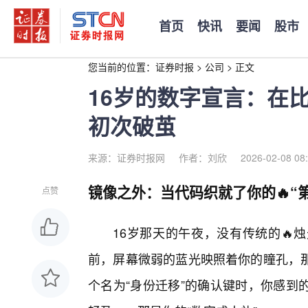
首页
快讯
要闻
股市
您当前的位置：
证券时报
>
公司
>
正文
16岁的数字宣言：在
初次破茧
来源：证券时报网
作者：刘欣
2026-02-08 08
镜像之外：当代码织就了你的🔥“
点赞
16岁那天的午夜，没有传统的🔥
前，屏幕微弱的蓝光映照着你的瞳孔，那
个名为“身份迁移”的确认键时，你感到