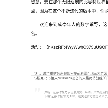
智慧，去在那个无限延展的比😀特世界
点，因为在这个不断迭代的版本中，你
欢迎来到成😎年人的数字荒野，
名。
活动：【
hKszRFt4WyWwhC373uUSCF
*ST.元成严重财务造假如何提前避雷？现三大异
马斯克<：>植入Neuralink设备的人最终将战胜
声明：证券时报力求信息真实、准确，文章提及内
下载“证券时报”官方APP，或关注官方微信公众