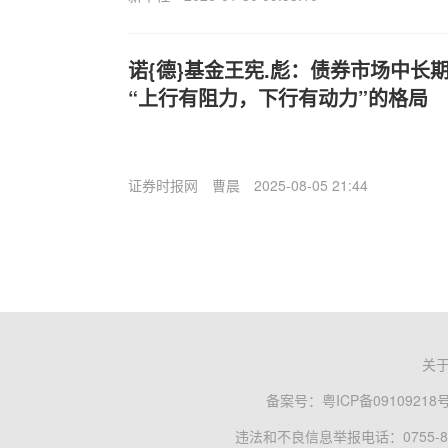
诺{德}基金王宪.彪：债券市场中长
“上行有阻力，下行有动力”的格局
证券时报网
曹晨
2025-08-05 21:44
关
备案号：
粤ICP备09109218
违法和不良信息举报电话：0755-83