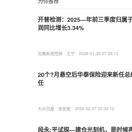
为你推荐
开普检测：2025—年前三季度归属
润同比增长3.34%
北晚新视觉网
王宁
2026-01-29 07:58:12
20个?月悬空后华泰保险迎来新任总
任
大众日报
张安妮
2026-02-07 20:30:12
段永:平试探—建仓光刻机，是时候再认