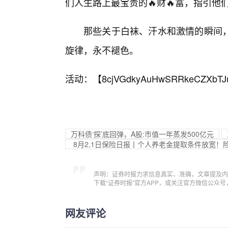
们人生路上最宝贵的🔥财🔥富，指引他
那些关于白袜、汗水和激情的瞬间
旋律，永不褪色。
活动：【
8cjVGdkyAuHwSRRkeCZXbTJ
万科债‘探’底回弹，A股:市值一年蒸发500亿元
8月2,1日保险日报丨个人养老金提取条件放宽！
声明：证券时报力求信息真实、准确，文章提及内
下载“证券时报”官方APP，或关注官方微信公众
网友评论