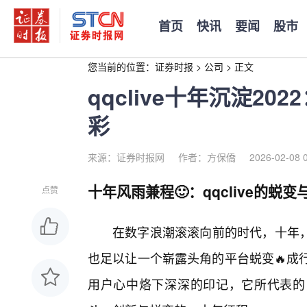
首页
快讯
要闻
股市
您当前的位置：
证券时报
>
公司
>
正文
qqclive十年沉淀2
彩
来源：证券时报网
作者：方保僑
2026-02-08 
十年风雨兼程🙂：qqclive的蜕变
点赞
在数字浪潮滚滚向前的时代，十年，
也足以让一个崭露头角的平台蜕变🔥成行
用户心中烙下深深的印记，它所代表的