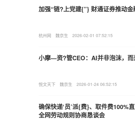
加强“链?上党建{”} 财通证券推动
杭州网
魏京生
2026-02-01 07:52:15
小摩—资?管CEO：AI并非泡沫，
悦文天下
魏京生
2026-01-24 06:52:15
确保快递‘员’派{费}、取件费100
全网劳动规则协商恳谈会